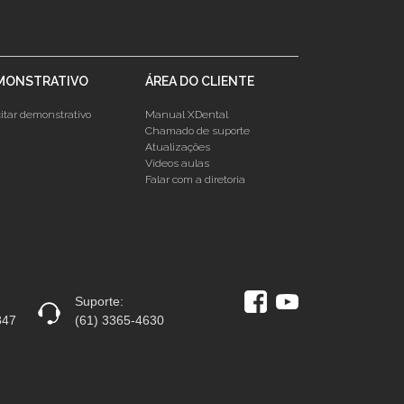
MONSTRATIVO
ÁREA DO CLIENTE
citar demonstrativo
Manual XDental
Chamado de suporte
Atualizações
Vídeos aulas
Falar com a diretoria
Suporte:
847
(61) 3365-4630