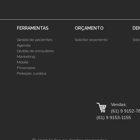
FERRAMENTAS
ORÇAMENTO
DE
Gestão de pacientes
Solicitar orçamento
Soli
Agenda
Gestão de consultório
Marketing
Mobile
Financeiro
Proteção Jurídica
Vendas:
(61) 9 9152-7
(61) 9 9153-1155